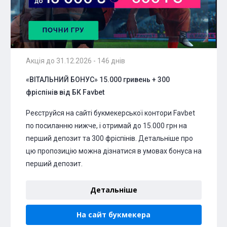
Акція до 31.12.2026 - 146 днів
«ВІТАЛЬНИЙ БОНУС» 15.000 гривень + 300
фріспінів від БК Favbet
Реєструйся на сайті букмекерської контори Favbet
по посиланню нижче, і отримай до 15.000 грн на
перший депозит та 300 фріспінів. Детальніше про
цю пропозицію можна дізнатися в умовах бонуса на
перший депозит.
Детальніше
На сайт букмекера