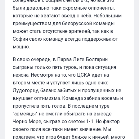
соперников с общим счетом 8-2, но все это
были довольно-таки скромные оппоненты,
которые не хватают звезд с неба. Небольшим
преимуществом для белорусской команды
может стать отсутствие зрителей, так как в
Софии свою команду всегда поддерживают
мощно.
В свою очередь, в Парва Лиге Болгарии
сыграны только пять туров, и пока ситуация
неясна. Несмотря на то, что ЦСКА идет на
втором месте и уступает лишь одно очко
Лудогорцу, баланс забитых и пропущенных не
внушает оптимизма. Команда забила восемь и
пропустила пять голов. В последнем туре
"армейцы" не смогли обыграть на выезде
Черно Море, сыграв со счетом 1-1. Но фактор
своего поля все-таки имеет значение. Мы
полагаем, что игра будет ближе к ничьей, много