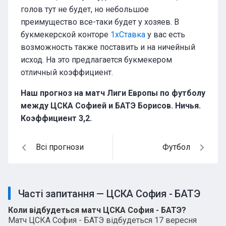
голов тут не будет, но небольшое
преимущество все-таки будет у хозяев. В
букмекерской конторе
1хСтавка
у вас есть
возможность также поставить и на ничейный
исход. На это предлагается букмекером
отличный коэффициент.
Наш прогноз на матч Лиги Европы по футболу
между ЦСКА Софией и БАТЭ Борисов. Ничья.
Коэффициент 3,2.
Всі прогнози
Футбол
Часті запитання — ЦСКА София - БАТЭ
Коли відбудеться матч ЦСКА София - БАТЭ?
Матч ЦСКА София - БАТЭ відбудеться 17 вересня