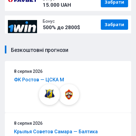
Забрати
15.000 UAH
Бонус
Забрати
500% до 2800$
Безкоштовні прогнози
8 серпня 2026
ФК Ростов — ЦСКА М
8 серпня 2026
Крылья Советов Самара — Балтика