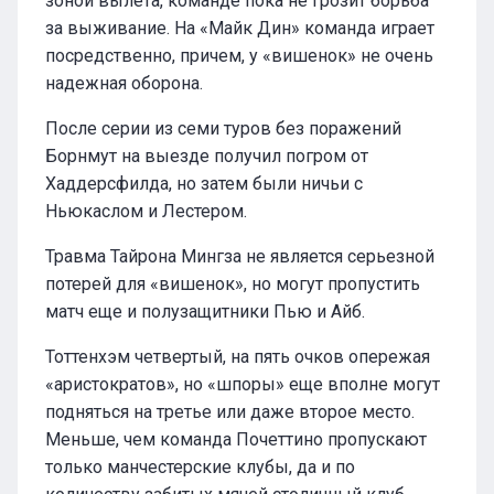
зоной вылета, команде пока не грозит борьба
за выживание. На «Майк Дин» команда играет
посредственно, причем, у «вишенок» не очень
надежная оборона.
После серии из семи туров без поражений
Борнмут на выезде получил погром от
Хаддерсфилда, но затем были ничьи с
Ньюкаслом и Лестером.
Травма Тайрона Мингза не является серьезной
потерей для «вишенок», но могут пропустить
матч еще и полузащитники Пью и Айб.
Тоттенхэм четвертый, на пять очков опережая
«аристократов», но «шпоры» еще вполне могут
подняться на третье или даже второе место.
Меньше, чем команда Почеттино пропускают
только манчестерские клубы, да и по