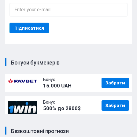
Бонуси букмекерів
Бонус
Забрати
15.000 UAH
Бонус
Забрати
500% до 2800$
Безкоштовні прогнози