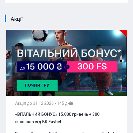
Акції
Акція до 31.12.2026 - 145 днів
«ВІТАЛЬНИЙ БОНУС» 15.000 гривень + 300
фріспінів від БК Favbet