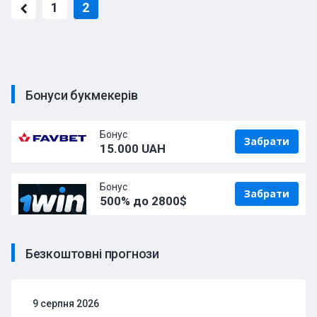
1
2
Бонуси букмекерів
Бонус
Забрати
15.000 UAH
Бонус
Забрати
500% до 2800$
Безкоштовні прогнози
9 серпня 2026