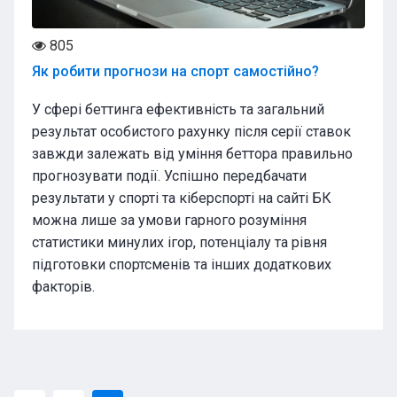
805
Як робити прогнози на спорт самостійно?
У сфері беттинга ефективність та загальний
результат особистого рахунку після серії ставок
завжди залежать від уміння беттора правильно
прогнозувати події. Успішно передбачати
результати у спорті та кіберспорті на сайті БК
можна лише за умови гарного розуміння
статистики минулих ігор, потенціалу та рівня
підготовки спортсменів та інших додаткових
факторів.