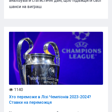
аналізувати статистичні дані, щоб підвищити свої
шанси на виграш.
1140
Хто переможе в Лізі Чемпіонів 2023-2024?
Ставки на переможця