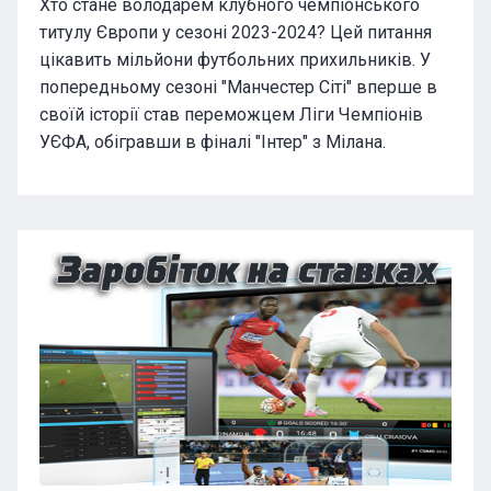
Хто стане володарем клубного чемпіонського
титулу Європи у сезоні 2023-2024? Цей питання
цікавить мільйони футбольних прихильників. У
попередньому сезоні "Манчестер Сіті" вперше в
своїй історії став переможцем Ліги Чемпіонів
УЄФА, обігравши в фіналі "Інтер" з Мілана.