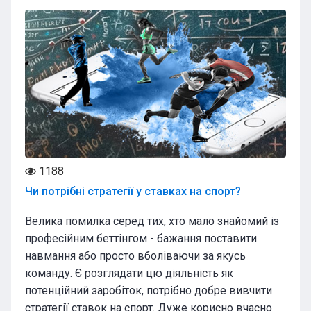
1188
Чи потрібні стратегії у ставках на спорт?
Велика помилка серед тих, хто мало знайомий із
професійним беттінгом - бажання поставити
навмання або просто вболіваючи за якусь
команду. Є розглядати цю діяльність як
потенційний заробіток, потрібно добре вивчити
стратегії ставок на спорт. Дуже корисно вчасно