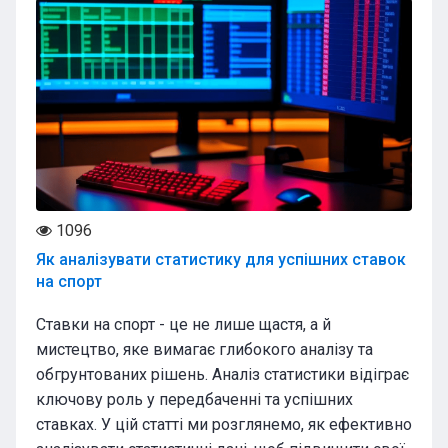
1096
Як аналізувати статистику для успішних ставок
на спорт
Ставки на спорт - це не лише щастя, а й
мистецтво, яке вимагає глибокого аналізу та
обгрунтованих рішень. Аналіз статистики відіграє
ключову роль у передбаченні та успішних
ставках. У цій статті ми розглянемо, як ефективно