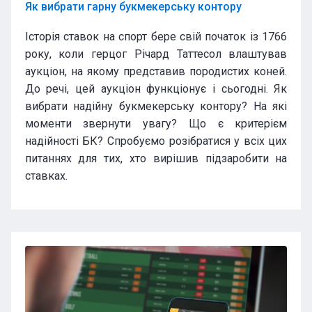
Як вибрати гарну букмекерську контору
Історія ставок на спорт бере свій початок із 1766
року, коли герцог Річард Таттесол влаштував
аукціон, на якому представив породистих коней.
До речі, цей аукціон функціонує і сьогодні. Як
вибрати надійну букмекерську контору? На які
моменти звернути увагу? Що є критерієм
надійності БК? Спробуємо розібратися у всіх цих
питаннях для тих, хто вирішив підзаробити на
ставках.