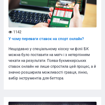
1142
У чому переваги ставок на спорт онлайн?
Нещодавно у спеціальному кіоску чи філії БК
можна було поставити на матч і з нетерпінням
чекати на результати. Поява букмекерських
ставок онлайн не лише спростила цей процес, а й
значно розширила можливості гравця, лінію,
вибір інструментів для беттора.