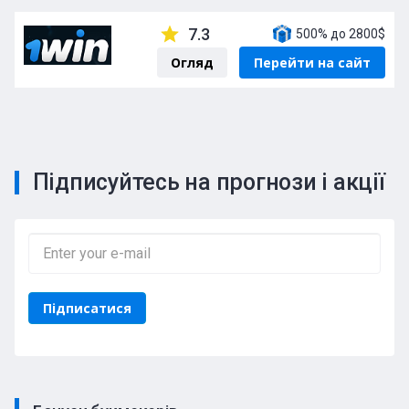
7.3
500% до 2800$
Огляд
Перейти на сайт
Підписуйтесь на прогнози і акції