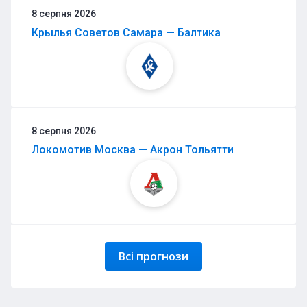
8 серпня 2026
Крылья Советов Самара — Балтика
8 серпня 2026
Локомотив Москва — Акрон Тольятти
Всі прогнози