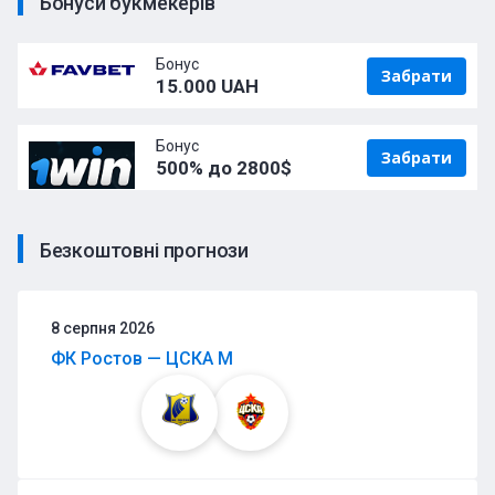
Бонуси букмекерів
Бонус
Забрати
15.000 UAH
Бонус
Забрати
500% до 2800$
Безкоштовні прогнози
8 серпня 2026
ФК Ростов — ЦСКА М