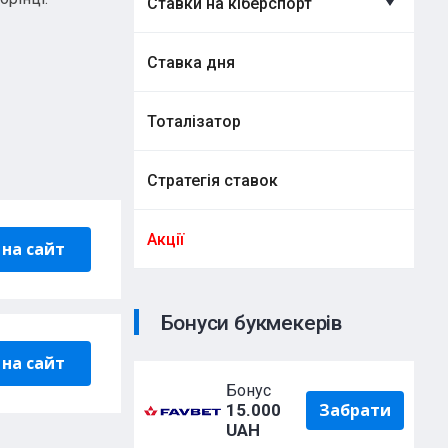
Ставки на кіберспорт
Ставка дня
Тоталізатор
д
Стратегія ставок
Акції
на сайт
Бонуси букмекерів
на сайт
Бонус
Забрати
15.000
UAH