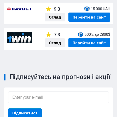
9.3
15.000 UAH
Огляд
Перейти на сайт
7.3
500% до 2800$
Огляд
Перейти на сайт
Підписуйтесь на прогнози і акції