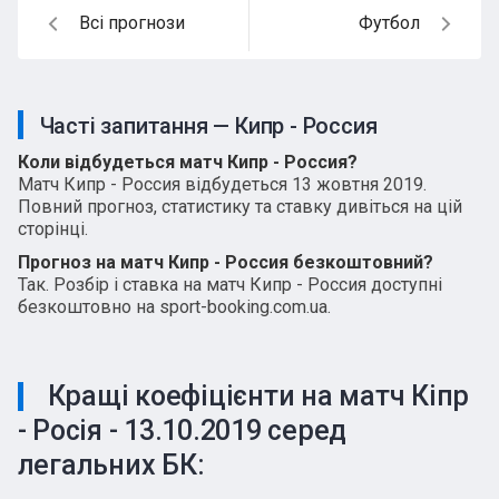
Всі прогнози
Футбол
Часті запитання — Кипр - Россия
Коли відбудеться матч Кипр - Россия?
Матч Кипр - Россия відбудеться 13 жовтня 2019.
Повний прогноз, статистику та ставку дивіться на цій
сторінці.
Прогноз на матч Кипр - Россия безкоштовний?
Так. Розбір і ставка на матч Кипр - Россия доступні
безкоштовно на sport-booking.com.ua.
Кращі коефіцієнти на матч Кіпр
- Росія - 13.10.2019 серед
легальних БК: