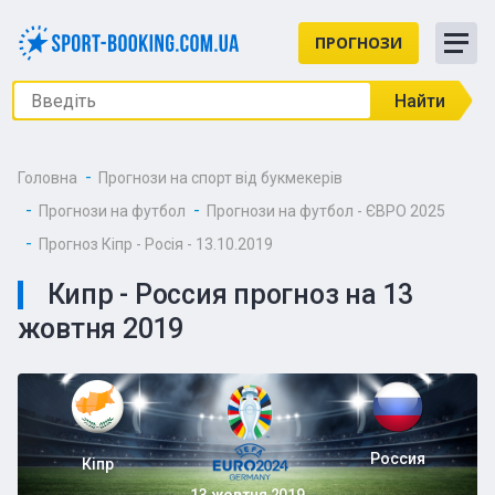
ПРОГНОЗИ
Найти
Головна
Прогнози на спорт від букмекерів
Прогнози на футбол
Прогнози на футбол - ЄВРО 2025
Прогноз Кіпр - Росія - 13.10.2019
Кипр - Россия прогноз на 13
жовтня 2019
Россия
Кіпр
13 жовтня 2019