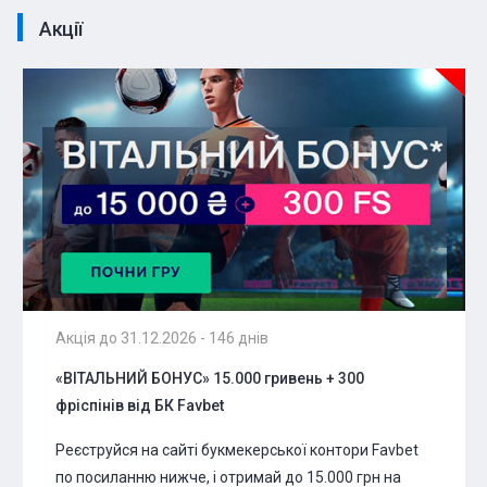
Акції
Акція до 31.12.2026 - 146 днів
«ВІТАЛЬНИЙ БОНУС» 15.000 гривень + 300
фріспінів від БК Favbet
Реєструйся на сайті букмекерської контори Favbet
по посиланню нижче, і отримай до 15.000 грн на