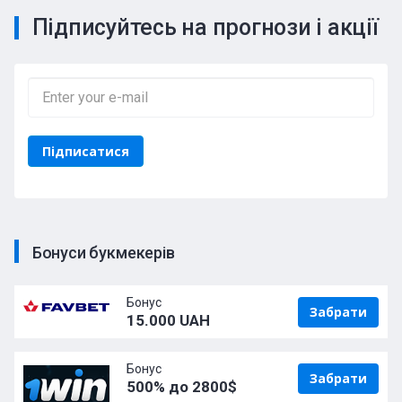
Підписуйтесь на прогнози і акції
Бонуси букмекерів
Бонус
Забрати
15.000 UAH
Бонус
Забрати
500% до 2800$