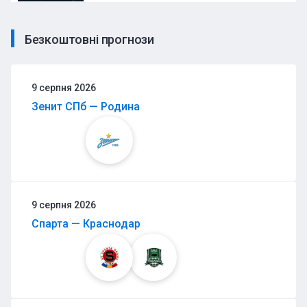
Безкоштовні прогнози
9 серпня 2026
Зенит СПб — Родина
9 серпня 2026
Спарта — Краснодар