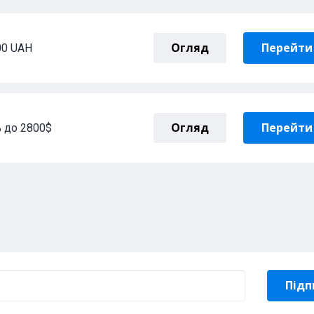
Огляд
Перейти 
00 UAH
Огляд
Перейти 
 до 2800$