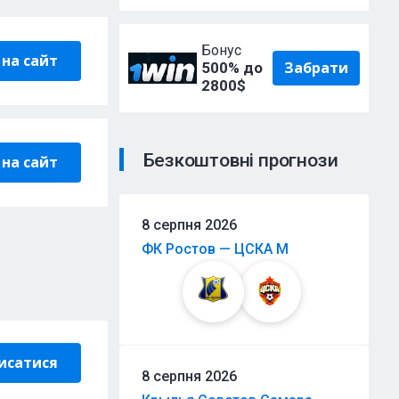
Бонус
на сайт
Забрати
500% до
2800$
Безкоштовні прогнози
на сайт
8 серпня 2026
ФК Ростов — ЦСКА М
8 серпня 2026