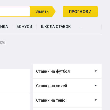
ПРОГНОЗИ
Знайти
ТИКА
БОНУСИ
ШКОЛА СТАВОК
...
026
Ставки на футбол
Ставки на хокей
Ставки на теніс