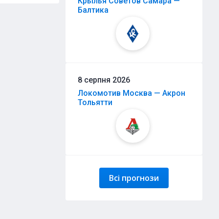
Крылья Советов Самара —
Балтика
8 серпня 2026
Локомотив Москва — Акрон
Тольятти
Всі прогнози