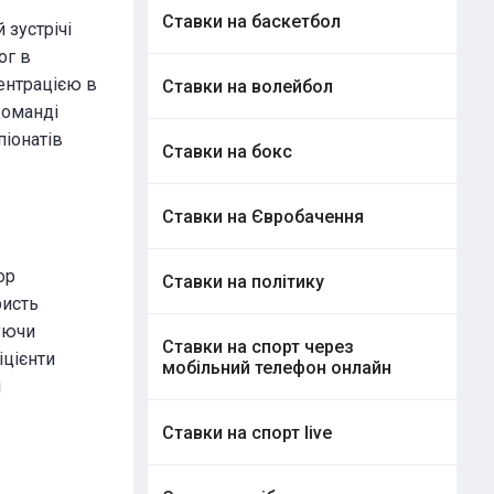
Ставки на баскетбол
 зустрічі
ог в
ентрацією в
Ставки на волейбол
Команді
піонатів
Ставки на бокс
Ставки на Євробачення
ор
Ставки на політику
ристь
уючи
Ставки на спорт через
іцієнти
мобільний телефон онлайн
і
Ставки на спорт live