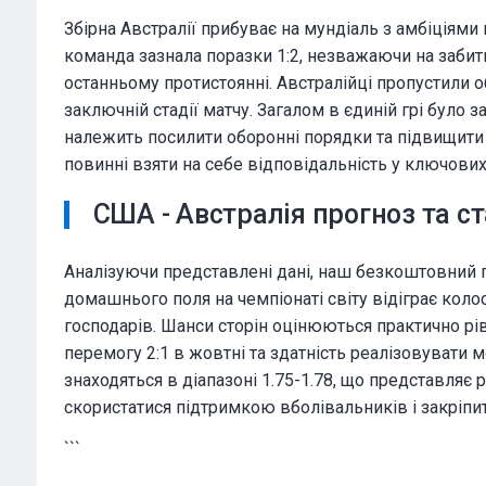
Збірна Австралії прибуває на мундіаль з амбіціями
США
команда зазнала поразки 1:2, незважаючи на забити
останньому протистоянні. Австралійці пропустили 
заключній стадії матчу. Загалом в єдиній грі було 
належить посилити оборонні порядки та підвищити 
повинні взяти на себе відповідальність у ключових
США - Австралія прогноз та с
Аналізуючи представлені дані, наш безкоштовний п
домашнього поля на чемпіонаті світу відіграє колос
господарів. Шанси сторін оцінюються практично р
перемогу 2:1 в жовтні та здатність реалізовувати 
знаходяться в діапазоні 1.75-1.78, що представляє 
скористатися підтримкою вболівальників і закріпити
```