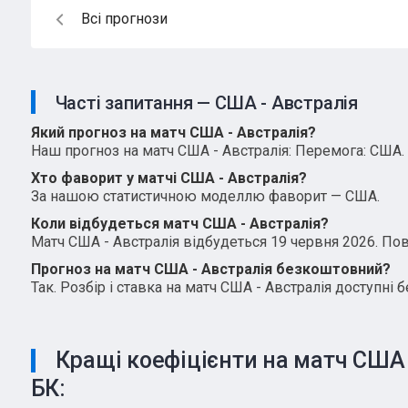
Всі прогнози
Часті запитання — США - Австралія
Який прогноз на матч США - Австралія?
Наш прогноз на матч США - Австралія: Перемога: США. П
Хто фаворит у матчі США - Австралія?
За нашою статистичною моделлю фаворит — США.
Коли відбудеться матч США - Австралія?
Матч США - Австралія відбудеться 19 червня 2026. Повни
Прогноз на матч США - Австралія безкоштовний?
Так. Розбір і ставка на матч США - Австралія доступні 
Кращі коефіцієнти на матч США 
БК: