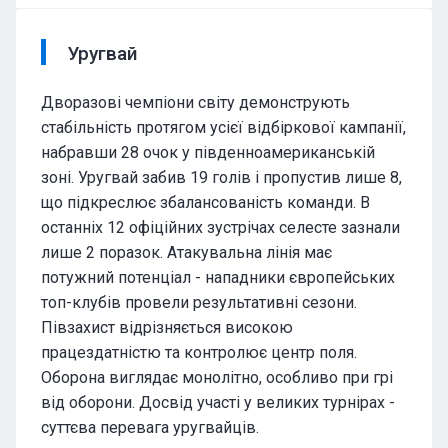
Уругвай
Дворазові чемпіони світу демонструють
стабільність протягом усієї відбіркової кампанії,
набравши 28 очок у південноамериканській
зоні. Уругвай забив 19 голів і пропустив лише 8,
що підкреслює збалансованість команди. В
останніх 12 офіційних зустрічах селесте зазнали
лише 2 поразок. Атакувальна лінія має
потужний потенціал - нападники європейських
топ-клубів провели результативні сезони.
Півзахист відрізняється високою
працездатністю та контролює центр поля.
Оборона виглядає монолітно, особливо при грі
від оборони. Досвід участі у великих турнірах -
суттєва перевага уругвайців.