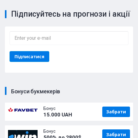
Підписуйтесь на прогнози і акції
Бонуси букмекерів
Бонус
Забрати
15.000 UAH
Бонус
Забрати
500% до 2800$