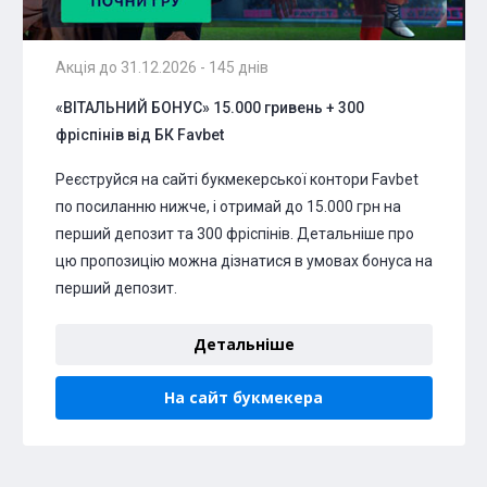
Акція до 31.12.2026 - 145 днів
«ВІТАЛЬНИЙ БОНУС» 15.000 гривень + 300
фріспінів від БК Favbet
Реєструйся на сайті букмекерської контори Favbet
по посиланню нижче, і отримай до 15.000 грн на
перший депозит та 300 фріспінів. Детальніше про
цю пропозицію можна дізнатися в умовах бонуса на
перший депозит.
Детальніше
На сайт букмекера