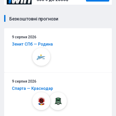
Безкоштовні прогнози
9 серпня 2026
Зенит СПб — Родина
9 серпня 2026
Спарта — Краснодар