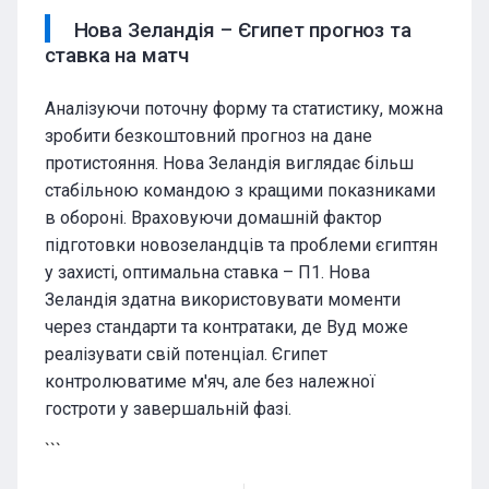
Нова Зеландія – Єгипет прогноз та
ставка на матч
Аналізуючи поточну форму та статистику, можна
зробити безкоштовний прогноз на дане
протистояння. Нова Зеландія виглядає більш
стабільною командою з кращими показниками
в обороні. Враховуючи домашній фактор
підготовки новозеландців та проблеми єгиптян
у захисті, оптимальна ставка – П1. Нова
Зеландія здатна використовувати моменти
через стандарти та контратаки, де Вуд може
реалізувати свій потенціал. Єгипет
контролюватиме м'яч, але без належної
гостроти у завершальній фазі.
```