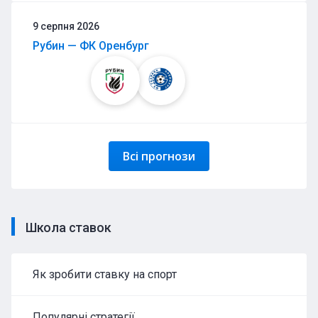
9 серпня 2026
Рубин — ФК Оренбург
Всі прогнози
Школа ставок
Як зробити ставку на спорт
Популярні стратегії