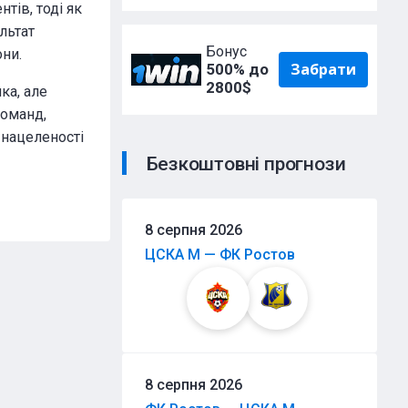
тів, тоді як
льтат
Бонус
ни.
Забрати
500% до
2800$
ка, але
команд,
й нацеленості
Безкоштовні прогнози
8 серпня 2026
ЦСКА М — ФК Ростов
8 серпня 2026