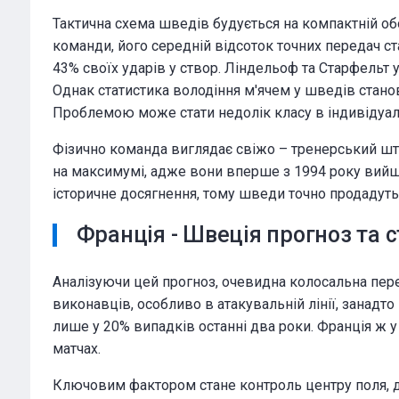
Тактична схема шведів будується на компактній об
команди, його середній відсоток точних передач ст
43% своїх ударів у створ. Ліндельоф та Старфельт 
Однак статистика володіння м'ячем у шведів стано
Проблемою може стати недолік класу в індивідуальн
Фізично команда виглядає свіжо – тренерський шта
на максимумі, адже вони вперше з 1994 року вийшл
історичне досягнення, тому шведи точно продадут
Франція - Швеція прогноз та 
Аналізуючи цей прогноз, очевидна колосальна пере
виконавців, особливо в атакувальній лінії, занадт
лише у 20% випадків останні два роки. Франція ж 
матчах.
Ключовим фактором стане контроль центру поля, 