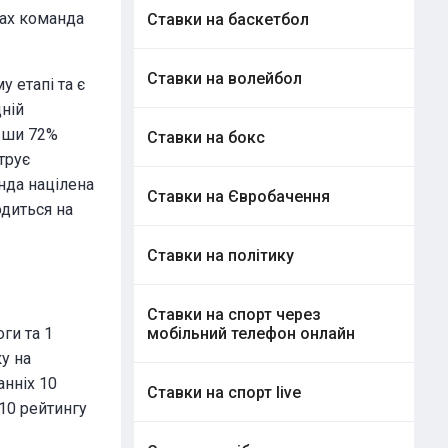
чах команда
Ставки на баскетбол
Ставки на волейбол
 етапі та є
ній
авши 72%
Ставки на бокс
трує
нда націлена
Ставки на Євробачення
одиться на
Ставки на політику
Ставки на спорт через
ги та 1
мобільний телефон онлайн
у на
анніх 10
Ставки на спорт live
-10 рейтингу