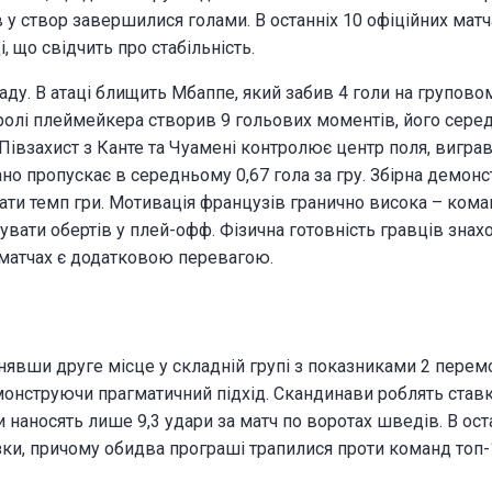
 у створ завершилися голами. В останніх 10 офіційних мат
, що свідчить про стабільність.
Швеція
у. В атаці блищить Мбаппе, який забив 4 голи на груповому
 ролі плеймейкера створив 9 гольових моментів, його серед
 Півзахист з Канте та Чуамені контролює центр поля, вигр
но пропускає в середньому 0,67 гола за гру. Збірна демонс
вати темп гри. Мотивація французів гранично висока – кома
ижувати обертів у плей-офф. Фізична готовність гравців знах
х матчах є додатковою перевагою.
явши друге місце у складній групі з показниками 2 перемо
емонструючи прагматичний підхід. Скандинави роблять ставк
наносять лише 9,3 удари за матч по воротах шведів. В ост
разки, причому обидва програші трапилися проти команд топ