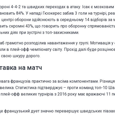
ороні 4-4-2 та швидких переходах в атаку. Ісак є мозкови
ановить 84%. У нападі Гюокерес забив 3 голи на турнірі, р
у центрі оборони здійснюють в середньому 14 відборів за м
вить скромні 43%, що говорить про оборонну спрямованість
их діях при зустрічі з топ-захисниками.
б грамотно розподілив навантаження у групі. Мотивація у
и в плей-офф чемпіонату світу. Прохід далі буде розціню
ь свою шкуру дорого.
ставка на матч
вага французів практично за всіма компонентами. Різниця 
о велика. Статистика підтверджує – проти команд топ-10 Ш
у плей-офф великих турнірів з 2016 року має вражаючі 11 п
де французький дует значно перевершує шведських півзах