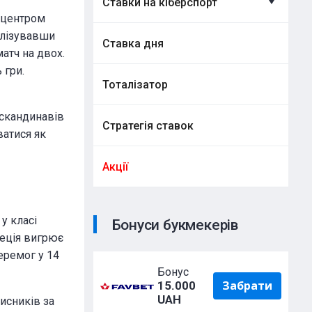
Ставки на кіберспорт
м центром
еалізувавши
Ставка дня
атч на двох.
 гри.
Тоталізатор
 скандинавів
Стратегія ставок
ватися як
Акції
у класі
Бонуси букмекерів
веція вигрює
еремог у 14
Бонус
Забрати
15.000
UAH
исників за