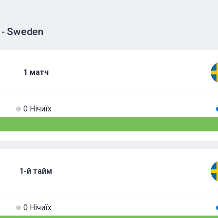
 - Sweden
1 матч
0 Нічиїх
1-й тайм
0 Нічиїх