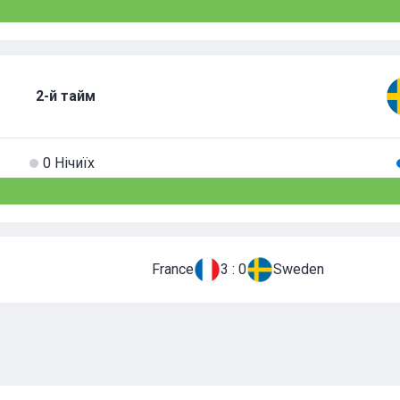
2-й тайм
0 Нічиїх
France
3 : 0
Sweden