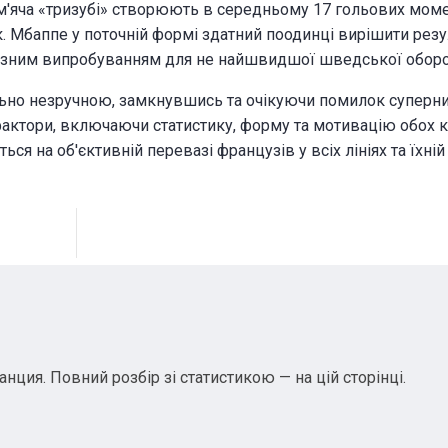
м'яча «тризубі» створюють в середньому 17 гольових момен
к. Мбаппе у поточній формі здатний поодинці вирішити резу
ерйозним випробуванням для не найшвидшої шведської оборо
ьно незручною, замкнувшись та очікуючи помилок суперни
фактори, включаючи статистику, форму та мотивацію обох 
ся на об'єктивній перевазі французів у всіх лініях та їхні
ция. Повний розбір зі статистикою — на цій сторінці.