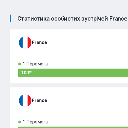
Статистика особистих зустрічей France
France
1 Перемога
100%
France
1 Перемога