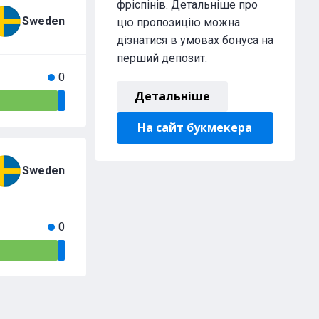
фріспінів. Детальніше про
Sweden
цю пропозицію можна
дізнатися в умовах бонуса на
перший депозит.
0
Детальніше
0%
На сайт букмекера
Sweden
0
0%