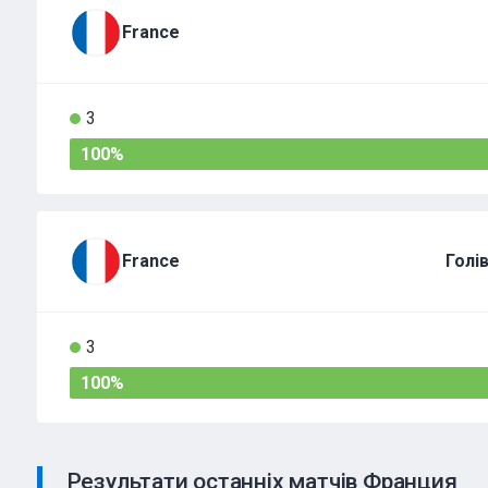
France
3
100%
France
Голі
3
100%
Результати останніх матчів Франция