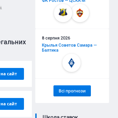
ФК Ростов — ЦСКА М
.
8 серпня 2026
егальних
Крылья Советов Самара —
Балтика
на сайт
Всі прогнози
на сайт
Школа ставок