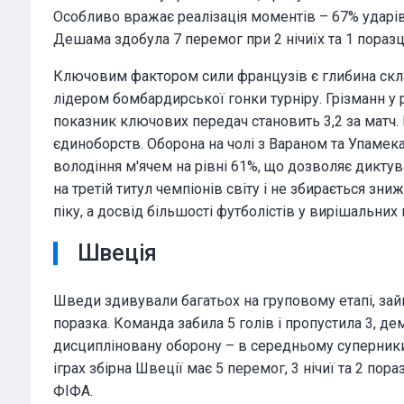
Особливо вражає реалізація моментів – 67% ударів
Дешама здобула 7 перемог при 2 нічиїх та 1 поразці
Франція
Ключовим фактором сили французів є глибина склад
лідером бомбардирської гонки турніру. Грізманн у
показник ключових передач становить 3,2 за матч.
єдиноборств. Оборона на чолі з Вараном та Упамека
володіння м'ячем на рівні 61%, що дозволяє дикту
на третій титул чемпіонів світу і не збирається зн
піку, а досвід більшості футболістів у вирішальни
Швеція
Шведи здивували багатьох на груповому етапі, зайн
поразка. Команда забила 5 голів і пропустила 3, д
дисципліновану оборону – в середньому суперники 
іграх збірна Швеції має 5 перемог, 3 нічиї та 2 по
ФІФА.