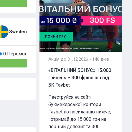
Sweden
0 Перемог
Акція до 31.12.2026 - 146 днів
«ВІТАЛЬНИЙ БОНУС» 15.000
гривень + 300 фріспінів від
БК Favbet
Реєструйся на сайті
букмекерської контори
Favbet по посиланню нижче,
і отримай до 15.000 грн на
перший депозит та 300