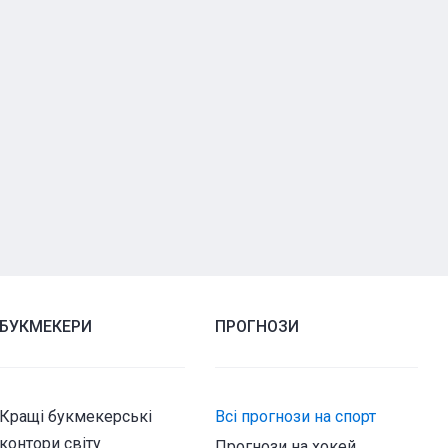
БУКМЕКЕРИ
ПРОГНОЗИ
Кращі букмекерські
Всі прогнози на спорт
контори світу
Прогнози на хокей