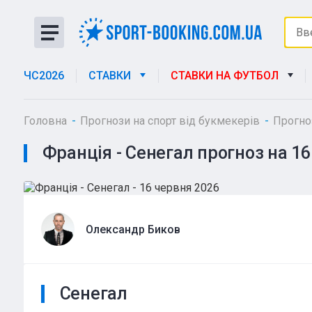
ЧС2026
СТАВКИ
СТАВКИ НА ФУТБОЛ
Головна
Прогнози на спорт від букмекерів
Прогноз
Франція - Сенегал прогноз на 16
Олександр Биков
Сенегал