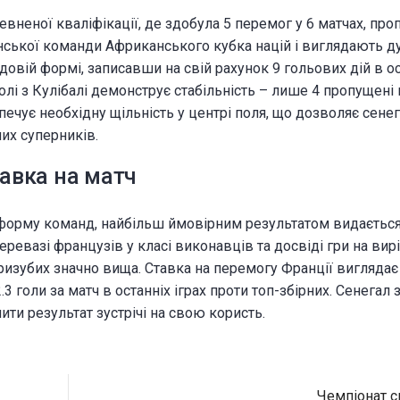
евненої кваліфікації, де здобула 5 перемог у 6 матчах, пр
Сенегал
онської команди Африканського кубка націй і виглядають 
овій формі, записавши на свій рахунок 9 гольових дій в ос
олі з Кулібалі демонструє стабільність – лише 4 пропущені м
езпечує необхідну щільність у центрі поля, що дозволяє сен
их суперників.
тавка на матч
у форму команд, найбільш ймовірним результатом видаєтьс
еревазі французів у класі виконавців та досвіді гри на ви
 тризубих значно вища. Ставка на перемогу Франції виглядає
 голи за матч в останніх іграх проти топ-збірних. Сенегал 
ити результат зустрічі на свою користь.
Чемпіонат с