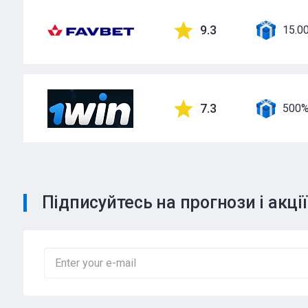
9.3
15.0
7.3
500%
Підписуйтесь на прогнози і акції