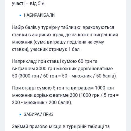
участі – від 5 ₴.
НАБИРАЙ БАЛИ
Набір балів у турнірну таблицю: враховуються
ставки в акційних іграх, де за кожен виграшний
множник (сума виграшу поділена на суму
ставки), учасник отримує 1 бал.
Наприклад: при ставці сумою 60 грн та
виграшем 3000 грн множник дорівнюватиме
50 (3000 грн / 60 грн = 50 - множник / 50 балів).
При ставці сумою 5 грн та виграшем 1000 грн
множник дорівнюватиме 200 (1000 грн / 5 грн =
200 - множник / 200 балів).
ЗАБИРАЙ ПРИЗ
Займай призове місце в турнірній таблиці та