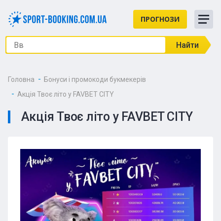
ПРОГНОЗИ
Найти
Головна
Бонуси і промокоди букмекерів
Акція Твоє літо у FAVBET CITY
Акція Твоє літо у FAVBET CITY