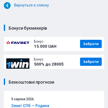
Вернуться к списку
Бонуси букмекерів
Бонус
Забрати
15.000 UAH
Бонус
Забрати
500% до 2800$
Безкоштовні прогнози
9 серпня 2026
Зенит СПб — Родина