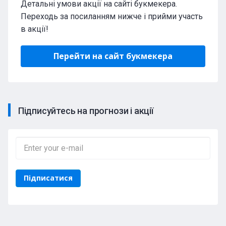
Детальні умови акції на сайті букмекера.
Переходь за посиланням нижче і прийми участь
в акції!
Перейти на сайт букмекера
Підписуйтесь на прогнози і акції