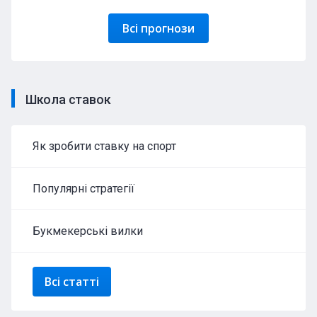
Всі прогнози
Школа ставок
Як зробити ставку на спорт
Популярні стратегії
Букмекерські вилки
Всі статті